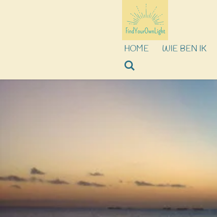
Ga
direct
naar
HOME
WIE BEN IK
de
hoofdinhoud