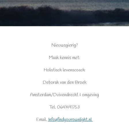
Nieuwsgierig?
Maak kennis met:
Holistisch levenscoach:
Deborah van den Broek
Amsterdam/Duivendrecht & omgeving
Tel. 0641491753
Email.
Info@findyourownlight.nl