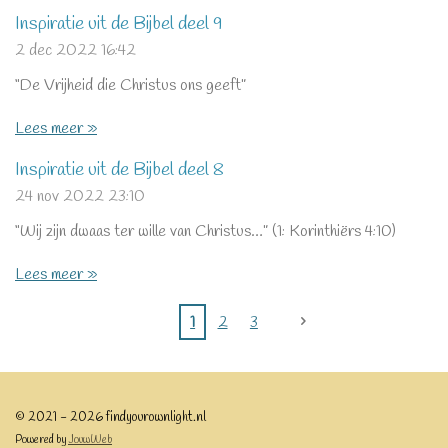
Inspiratie uit de Bijbel deel 9
2 dec 2022
16:42
“De Vrijheid die Christus ons geeft”
Lees meer »
Inspiratie uit de Bijbel deel 8
24 nov 2022
23:10
“Wij zijn dwaas ter wille van Christus…” (1: Korinthiërs 4:10)
Lees meer »
1
2
3
© 2021 - 2026 findyourownlight.nl
Powered by
JouwWeb