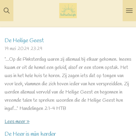
Ga
direct
naar
de
De Heilige Geest
hoofdinhoud
19 mei 2024
23:29
"...Op de Pinksterdag waren zij allemaal bij elkaar gekomen. Ineens
kwam er uit de hemel een geluid, alsof er een storm opstak. Het
was in het hele huis te horen. Zij zagen iets dat op tongen van
vuur leek, vlammen die zich boven ieder van hen verspreidden. Zij
werden allemaal vervuld van de Heilige Geest en begonnen in
vreemde talen te spreken: woorden die de Heilige Geest hun
ingaf..." Handelingen 2:1-4 HTB‬
Lees meer »
De Heer is mijn herder