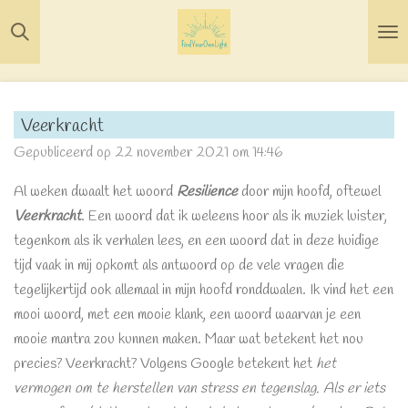
Ga
direct
naar
de
hoofdinhoud
Veerkracht
Gepubliceerd op 22 november 2021 om 14:46
Al weken dwaalt het woord
Resilience
door mijn hoofd, oftewel
Veerkracht
. Een woord dat ik weleens hoor als ik muziek luister,
tegenkom als ik verhalen lees, en een woord dat in deze huidige
tijd vaak in mij opkomt als antwoord op de vele vragen die
tegelijkertijd ook allemaal in mijn hoofd ronddwalen. Ik vind het een
mooi woord, met een mooie klank, een woord waarvan je een
mooie mantra zou kunnen maken. Maar wat betekent het nou
precies? Veerkracht? Volgens Google betekent het
het
vermogen om te herstellen van stress en tegenslag. Als er iets