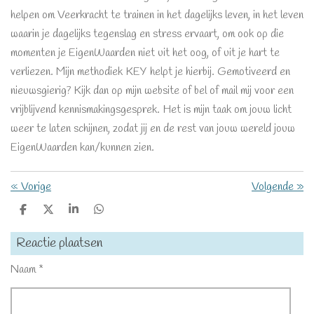
helpen om Veerkracht te trainen in het dagelijks leven, in het leven
waarin je dagelijks tegenslag en stress ervaart, om ook op die
momenten je EigenWaarden niet uit het oog, of uit je hart te
verliezen. Mijn methodiek KEY helpt je hierbij. Gemotiveerd en
nieuwsgierig? Kijk dan op mijn website of bel of mail mij voor een
vrijblijvend kennismakingsgesprek. Het is mijn taak om jouw licht
weer te laten schijnen, zodat jij en de rest van jouw wereld jouw
EigenWaarden kan/kunnen zien.
«
Vorige
Volgende
»
D
D
S
D
e
e
h
e
l
e
a
l
Reactie plaatsen
e
l
r
e
n
e
n
Naam *