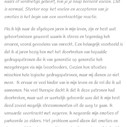
naars of verdrietigs gebeurt, kun je je knap beroerd voelen. Dat
is normaal. Sterker nog: het voelen en accepteren van je
emoties is het begin van een veerkrachtige reactie.
Als ik kijk naar de afgelopen jaren in mijn leven, zijn er best wat
gebeurtenissen geweest waarin ik stress en tegenslag heb
ervaren, vooral gevoelens van onrecht. Een belangrijk voorbeeld is
dat ik al jaren bezig ben met het doorbreken van bepaalde
gedragspatronen die ik van generatie op generatie heb
meegekregen via mijn (voor)ouders. Gezien hun situaties
misschien hele logische gedragspatronen, maar mij dienen ze niet
meer. Ik ervaar er veel hinder van in mijn leven en de rol die ik wil
aannemen. Na veel therapie dacht ik dat ik deze patronen had
doorbroken, maar wat er werkelijk gebeurde was dat ik mijn best
deed zoveel mogelijk stressmomenten uit de weg te gaan. Ik
verwarde
veerkracht
met
negeren
. Ik negeerde mijn emoties of
parkeerde ze elders. Het probleem werd alleen dat emoties en