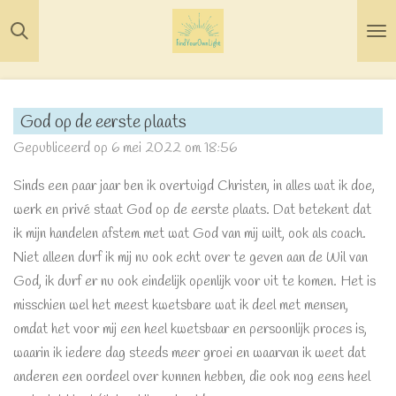
Ga
direct
naar
de
hoofdinhoud
God op de eerste plaats
Gepubliceerd op 6 mei 2022 om 18:56
Sinds een paar jaar ben ik overtuigd Christen, in alles wat ik doe,
werk en privé staat God op de eerste plaats. Dat betekent dat
ik mijn handelen afstem met wat God van mij wilt, ook als coach.
Niet alleen durf ik mij nu ook echt over te geven aan de Wil van
God, ik durf er nu ook eindelijk openlijk voor uit te komen. Het is
misschien wel het meest kwetsbare wat ik deel met mensen,
omdat het voor mij een heel kwetsbaar en persoonlijk proces is,
waarin ik iedere dag steeds meer groei en waarvan ik weet dat
anderen een oordeel over kunnen hebben, die ook nog eens heel