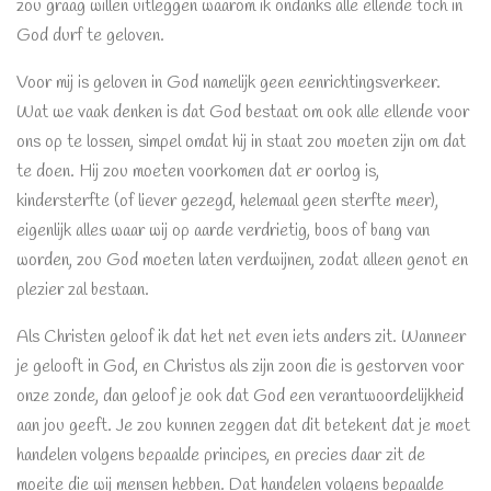
zou graag willen uitleggen waarom ik ondanks alle ellende toch in
God durf te geloven.
Voor mij is geloven in God namelijk geen eenrichtingsverkeer.
Wat we vaak denken is dat God bestaat om ook alle ellende voor
ons op te lossen, simpel omdat hij in staat zou moeten zijn om dat
te doen. Hij zou moeten voorkomen dat er oorlog is,
kindersterfte (of liever gezegd, helemaal geen sterfte meer),
eigenlijk alles waar wij op aarde verdrietig, boos of bang van
worden, zou God moeten laten verdwijnen, zodat alleen genot en
plezier zal bestaan.
Als Christen geloof ik dat het net even iets anders zit. Wanneer
je gelooft in God, en Christus als zijn zoon die is gestorven voor
onze zonde, dan geloof je ook dat God een verantwoordelijkheid
aan jou geeft. Je zou kunnen zeggen dat dit betekent dat je moet
handelen volgens bepaalde principes, en precies daar zit de
moeite die wij mensen hebben. Dat handelen volgens bepaalde