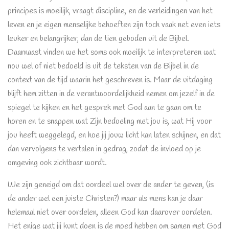
principes is moeilijk, vraagt discipline, en de verleidingen van het
leven en je eigen menselijke behoeften zijn toch vaak net even iets
leuker en belangrijker, dan de tien geboden uit de Bijbel.
Daarnaast vinden we het soms ook moeilijk te interpreteren wat
nou wel of niet bedoeld is uit de teksten van de Bijbel in de
context van de tijd waarin het geschreven is. Maar de uitdaging
blijft hem zitten in de verantwoordelijkheid nemen om jezelf in de
spiegel te kijken en het gesprek met God aan te gaan om te
horen en te snappen wat Zijn bedoeling met jou is, wat Hij voor
jou heeft weggelegd, en hoe jij jouw licht kan laten schijnen, en dat
dan vervolgens te vertalen in gedrag, zodat de invloed op je
omgeving ook zichtbaar wordt.
We zijn geneigd om dat oordeel wel over de ander te geven, (is
de ander wel een juiste Christen?) maar als mens kan je daar
helemaal niet over oordelen, alleen God kan daarover oordelen.
Het enige wat jij kunt doen is de moed hebben om samen met God